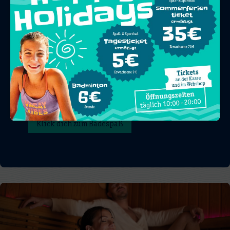
Rein ins Vergnügen.
Endlich wieder Urlaubs-Feeling. Purer
Familienspaß oder ein entspannter Ausflug mit
Freunden – unser Spaß- und Sportbad verspricht
beides. Mit einer Vielzahl an Attraktionen und
der neuen, energiegeladenen Wasserrutsche
bietet das AquariUM Schwedt unbegrenztes
Vergnügen für Groß und Klein.
Klick dich zum Badespaß