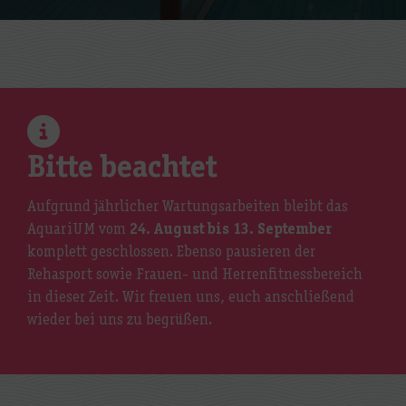
Bitte beachtet
Aufgrund jährlicher Wartungsarbeiten bleibt das
AquariUM vom
24. August bis 13. September
komplett geschlossen. Ebenso pausieren der
Rehasport sowie Frauen- und Herrenfitnessbereich
in dieser Zeit. Wir freuen uns, euch anschließend
wieder bei uns zu begrüßen.